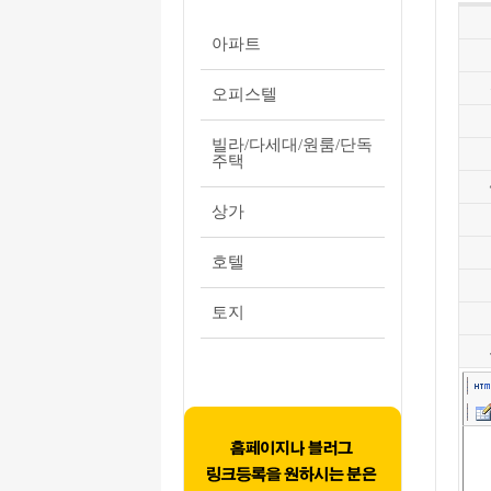
아파트
오피스텔
빌라/다세대/원룸/단독
주택
상가
호텔
토지