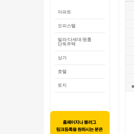
아파트
오피스텔
빌라/다세대/원룸
단독주택
상가
호텔
토지