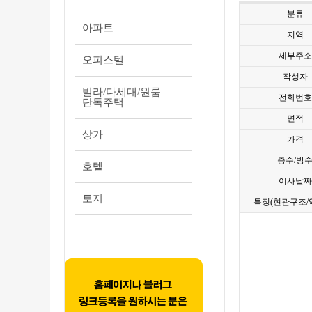
분류
아파트
지역
세부주소
오피스텔
작성자
빌라/다세대/원룸
전화번호
단독주택
면적
상가
가격
층수/방
호텔
이사날짜
토지
특징(현관구조/