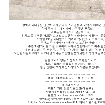
경희대,외대중문 인근의 다가구 주택으로 냉장고, 세탁기. 에어컨
학생 두분이 지내시기에 아주 좋은 투룸입니다.
내부는 올수리 되어 깔끔하구요,
위치도 좋아 학군 경희중.고교 도보로 통학거리이어서 생활하시 좋을
지하철 1호선 외대앞역이 가까워 역세권이기도 하구요,
주변도 주거지역이라 안전하고 조용한 편입니다.
주변에 편의시설도 잘 갖추어져 있어서 생활하시기도 아주 좋
이 외에도 회기동, 휘경동, 이문동 지역 외대, 경희대, 회기역, 외
다양한 매물확보하고 있으니 원하시는 조건만 말씀하시면 최적의 매물로
얼른 오셔서 방을 직접 보시고 판단하세요
저희가 올리는 매물을 바로 계약이 됩니다.
항상 친절히 그리고 정직하게 여러분을 모십니다.
~~~~~~~~~~~~~~~~~~~~~~~~~~~~~~~~
정직~~since:1989 경기부동산~~~친절
~~~~~~~~~~~~~~~~~~~~~~~~~~~~~~~~
26년의 무사고
직원이 가장 많은 부동산 (동대문구 )
차량 4대 운행 (주차 8대 가능) 신속, 편리
블로그 http://blog.naver.com/kkssrr0077
http://blog.naver.com/kkssrr7 ( 블로그 방문 75만 돌파)
카페 http://cafe.naver.com/oneroombeautiful ( 카페 회원 가입950