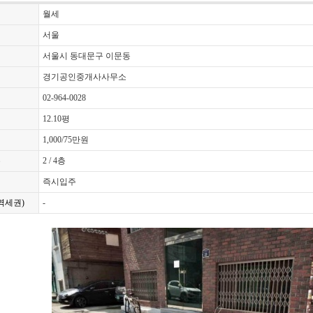
월세
서울
서울시 동대문구 이문동
경기공인중개사사무소
02-964-0028
12.10평
1,000/75만원
수
2 / 4층
즉시입주
역세권)
-