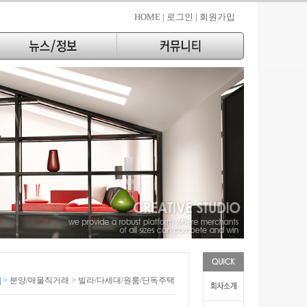
HOME |
로그인 |
회원가입
> 분양/매물직거래 > 빌라/다세대/원룸/단독주택