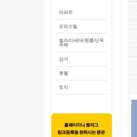
아파트
오피스텔
빌라/다세대/원룸/단독
주택
상가
호텔
토지