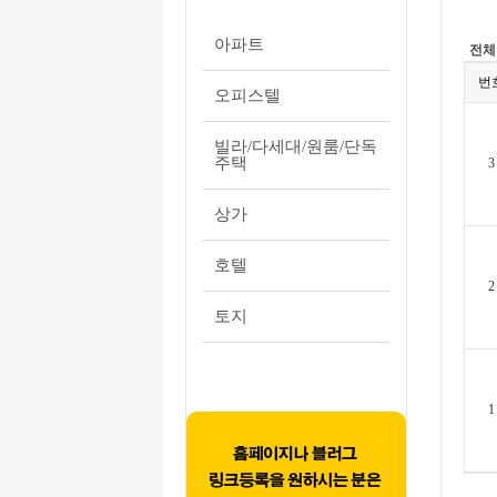
아파트
전체
번
오피스텔
빌라/다세대/원룸/단독
주택
3
상가
호텔
2
토지
1