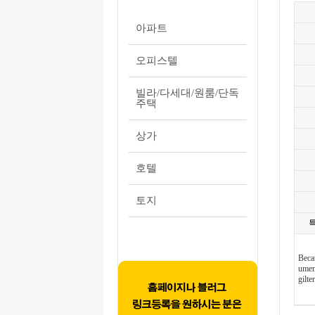
아파트
오피스텔
빌라/다세대/원룸/단독
주택
상가
호텔
토지
Becau
ument
gilte