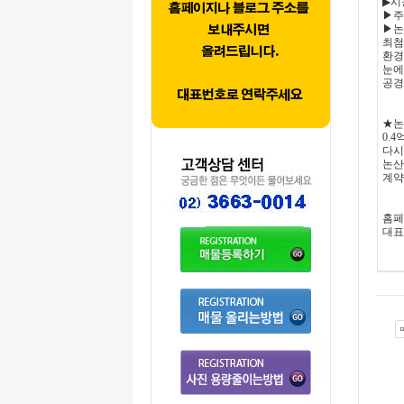
▶시
▶주차
▶논
최첨
환경
눈에
공경
★논
0.4
다시
논산
계약
홈페이지
대표번