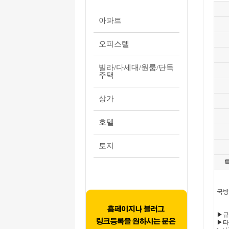
아파트
오피스텔
빌라/다세대/원룸/단독
주택
상가
호텔
토지
국방
▶규모
▶타입 